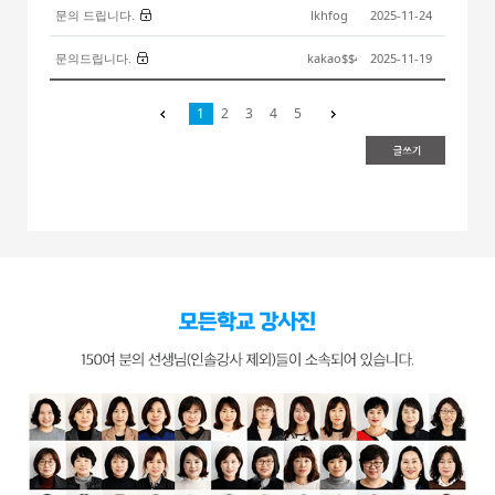
문의 드립니다.
lkhfog
2025-11-24
새글
문의드립니다.
kakao$$4564650213
2025-11-19
새글
prev
1
2
3
next
4
5
새글
새글